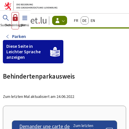
Zum Hauptmenü
Zum Inhalt
Guichet.lu
Français
Deutsch
English
Changer
Suchen
Sich einloggen
Menü
Haupt-
-
d'espace
Bürger
-
Parken
Menu
bürger
Diese Seite in
actif
Leichter Sprache
anzeigen
Behindertenparkausweis
Zum letzten Mal aktualisiert am
24.06.2022
Demander une carte de
Zum letzten