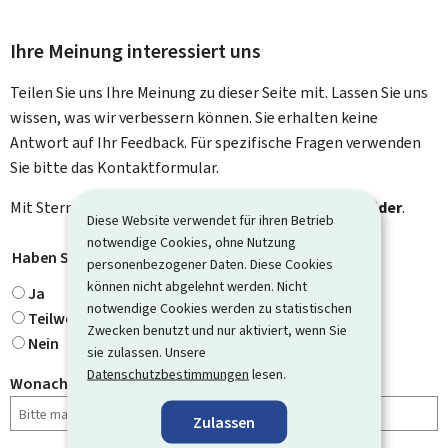
Ihre Meinung interessiert uns
Teilen Sie uns Ihre Meinung zu dieser Seite mit. Lassen Sie uns
wissen, was wir verbessern können. Sie erhalten keine
Antwort auf Ihr Feedback. Für spezifische Fragen verwenden
Sie bitte das Kontaktformular.
Mit Stern gekennzeichnete Felder (
*
) sind
Pflichtfelder
.
Diese Website verwendet für ihren Betrieb
notwendige Cookies, ohne Nutzung
Haben Sie gefunden, wonach Sie gesucht haben?
*
personenbezogener Daten. Diese Cookies
können nicht abgelehnt werden. Nicht
Ja
notwendige Cookies werden zu statistischen
Teilweise
Zwecken benutzt und nur aktiviert, wenn Sie
Nein
sie zulassen. Unsere
Datenschutzbestimmungen
lesen.
Wonach haben Sie gesucht?
Zulassen