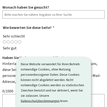
Wonach haben Sie gesucht?
Wie bewerten Sie diese Seite?
*
Sehr schlecht
Sehr gut
Haben Sie Verbesserungsvorschläge?
Hinterlassen Sie uns einen Kommentar und helfen Sie uns,
Diese Website verwendet für ihren Betrieb
notwendige Cookies, ohne Nutzung
diese Seite zu verbessern. Bitte geben Sie keine
personenbezogener Daten. Diese Cookies
personenbezogenen Daten an, wie zum Beispiel Ihre E-Mail-
können nicht abgelehnt werden. Nicht
Adresse, Ihren Namen oder Ihre Telefonnummer.
notwendige Cookies werden zu statistischen
Zwecken benutzt und nur aktiviert, wenn Sie
0/1000
sie zulassen. Unsere
Datenschutzbestimmungen
lesen.