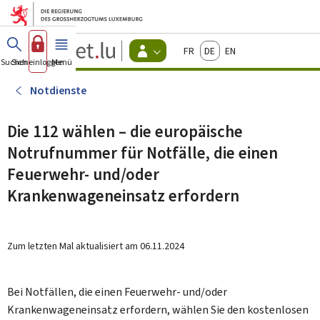
Zum Hauptmenü
Zum Inhalt
Guichet.lu
Français
Deutsch
English
Changer
Suchen
Sich einloggen
Menü
Haupt-
-
d'espace
Bürger
-
Notdienste
Menu
bürger
actif
Die 112 wählen – die europäische
Notrufnummer für Notfälle, die einen
Feuerwehr- und/oder
Krankenwageneinsatz erfordern
Zum letzten Mal aktualisiert am
06.11.2024
Bei Notfällen, die einen Feuerwehr- und/oder
Krankenwageneinsatz erfordern, wählen Sie den kostenlosen