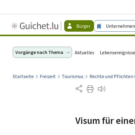
Guichet.lu
Bürger
Unternehmen
-
Bürger
Vorgänge nach Thema
Aktuelles
Lebensereigniss
Startseite
Freizeit
Tourismus
Rechte und Pflichten
Partage
Visum für ein