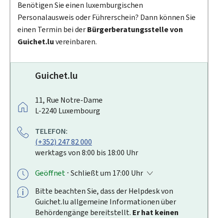
Benötigen Sie einen luxemburgischen
Personalausweis oder Führerschein? Dann können Sie
einen Termin bei der
Bürgerberatungsstelle von
Guichet.lu
vereinbaren.
Guichet.lu
A
11, Rue Notre-Dame
D
L-2240
Luxembourg
R
TELEFON:
E
(+352) 247 82 000
S
werktags von 8:00 bis 18:00 Uhr
S
E
Geöffnet
⋅ Schließt um 17:00 Uhr
:
Bitte beachten Sie, dass der
Helpdesk
von
Guichet.lu allgemeine Informationen über
Behördengänge bereitstellt.
Er hat keinen