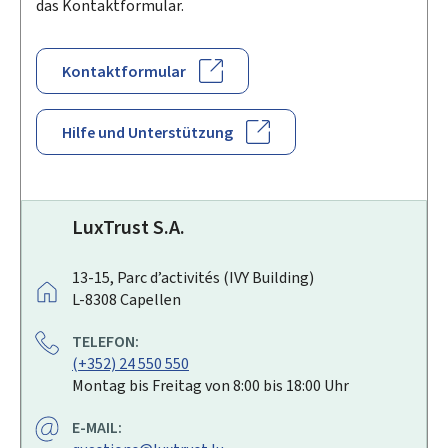
das Kontaktformular.
Kontaktformular
Hilfe und Unterstützung
LuxTrust S.A.
A
13-15, Parc d’activités (IVY Building)
D
L-8308
Capellen
R
TELEFON:
E
(+352) 24 550 550
S
Montag bis Freitag von 8:00 bis 18:00 Uhr
S
E
E-MAIL:
: