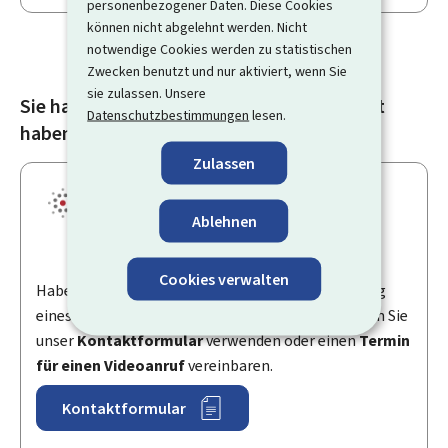
personenbezogener Daten. Diese Cookies
können nicht abgelehnt werden. Nicht
notwendige Cookies werden zu statistischen
Zwecken benutzt und nur aktiviert, wenn Sie
sie zulassen. Unsere
Sie haben nicht gefunden, was Sie gesucht
Datenschutzbestimmungen
lesen.
haben?
Zulassen
Ablehnen
Cookies verwalten
Haben Sie eine Frage in Bezug auf die Durchführung
eines Vorgangs oder zu
My
Guichet.lu? Dann können Sie
unser
Kontaktformular
verwenden oder einen
Termin
für einen Videoanruf
vereinbaren.
Kontaktformular