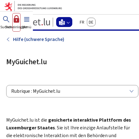
Zum Hauptmenü
Zum Inhalt
Guichet.lu
Français
Deutsch
Changer
Suchen
Sich einloggen
Menü
Haupt-
-
d'espace
Leichte
-
Hilfe (schwere Sprache)
Menu
Sprache
leichte
sprache
MyGuichet.lu
actif
Rubrique : MyGuichet.lu
MyGuichet.lu ist die
gesicherte interaktive Plattform des
Luxemburger Staates
. Sie ist Ihre einzige Anlaufstelle für
die elektronische Interaktion mit den Behörden und