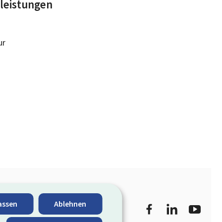
tleistungen
ur
Facebook
LinkedIn
YouTu
assen
Ablehnen