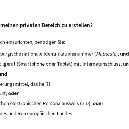
meinen privaten Bereich zu erstellen?
ch einzurichten, benötigen Sie:
mburgische nationale Identifikationsnummer (
Matricule
);
un
ilgerät (
Smartphone
oder
Tablet
) mit Internetanschluss;
un
und
ierungsmittel, das heißt:
ukt;
oder
chen elektronischen Personalausweis (
eID
);
oder
ines anderen europäischen Landes.