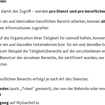
hlen
.
d damit der Zugriff – werden
pro Dienst und pro beruflich
 ein und demselben beruflichen Bereich arbeiten, können
al
lben Informationen zugreifen.
f die Organisation Ihrer Tätigkeit für sinnvoll halten, könne
r ein und dasselbe Unternehmen bzw. für ein und dieselbe Ges
zum Beispiel die Tätigkeitsbereiche auf die verschiedenen e
 Benutzer der einzelnen Bereiche, die zertifiziert wurden, nu
sten.
eruflichen Bereichs erfolgt je nach Art des Dienstes:
odes
(auch „
Token
“ genannt), der von der Behörde oder e
r
rgang
auf MyGuichet.lu.