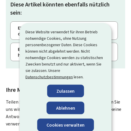
Diese Artikel könnten ebenfalls nützlich
sein:
Einen Vorgang mit Authentifizierung
Diese Website verwendet für ihren Betrieb
durchführen und seinen Status verfolgen
notwendige Cookies, ohne Nutzung
personenbezogener Daten. Diese Cookies
Einen Benutzer zu einem beruflichen Bereich
können nicht abgelehnt werden. Nicht
hinzufügen
notwendige Cookies werden zu statistischen
Zwecken benutzt und nur aktiviert, wenn Sie
sie zulassen. Unsere
Datenschutzbestimmungen
lesen.
Ihre Meinung interessiert uns
Zulassen
Teilen Sie uns Ihre Meinung zu dieser Seite mit. Lassen Sie
Ablehnen
uns wissen, was wir verbessern können. Sie erhalten keine
Antwort auf Ihr Feedback. Für spezifische Fragen
verwenden Sie bitte das Kontaktformular.
Cookies verwalten