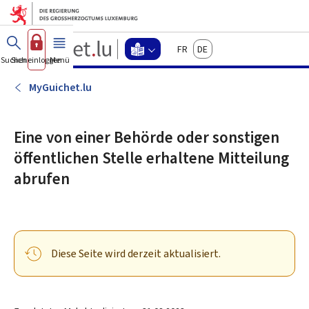
Zum Hauptmenü
Zum Inhalt
Guichet.lu
Français
Deutsch
Changer
Suchen
Sich einloggen
Menü
Haupt-
-
d'espace
Leichte
-
MyGuichet.lu
Menu
Sprache
leichte
sprache
Eine von einer Behörde oder sonstigen
actif
öffentlichen Stelle erhaltene Mitteilung
abrufen
Diese Seite wird derzeit aktualisiert.