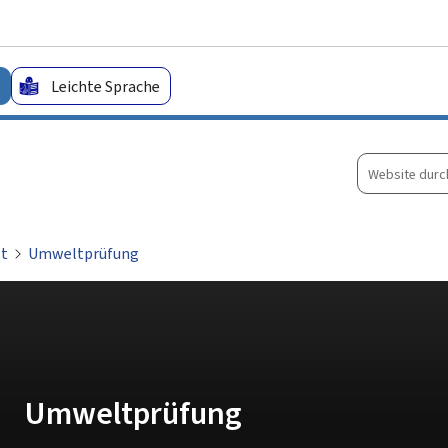
Zum Hauptmenü
Zum Inhalt
Leichte Sprache
Website
durchsuche
lt
Umweltprüfung
Umweltprüfung