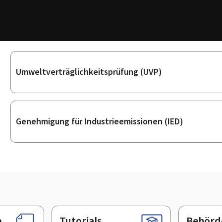
Unterrubriken
Umweltverträglichkeitsprüfung (UVP)
Genehmigung für Industrieemissionen (IED)
e
Tutorials
Behörd