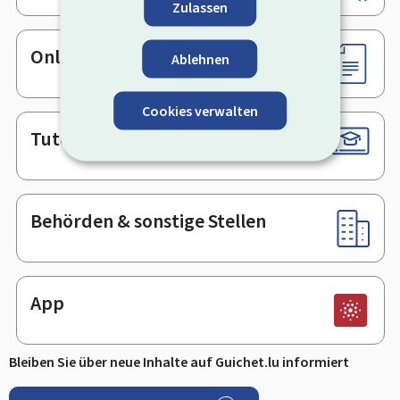
Zulassen
Online-Dienste & Formulare
Ablehnen
Cookies verwalten
Tutorials
Behörden & sonstige Stellen
App
Bleiben Sie über neue Inhalte auf Guichet.lu informiert