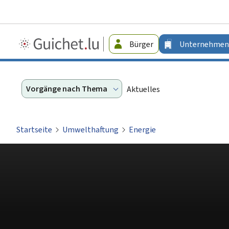
Guichet.lu
Bürger
Unternehmen
-
Unternehmen
Vorgänge nach Thema
Aktuelles
Startseite
Umwelthaftung
Energie