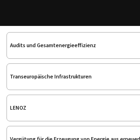
Unterrubriken
Audits und Gesamtenergieeffizienz
Transeuropäische Infrastrukturen
LENOZ
Vergütung für die Erzeugung von Energie aus erneue