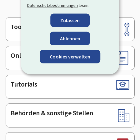
Datenschutzbestimmungen
lesen.
Zulassen
Tools
Footer
Ablehnen
Online-Dienste & Formulare
Cookies verwalten
Tutorials
Behörden & sonstige Stellen