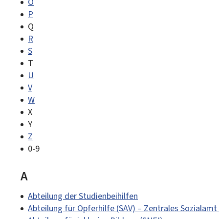
O
P
Q
R
S
T
U
V
W
X
Y
Z
0-9
A
Abteilung der Studienbeihilfen
Abteilung für Opferhilfe (SAV) – Zentrales Sozialamt