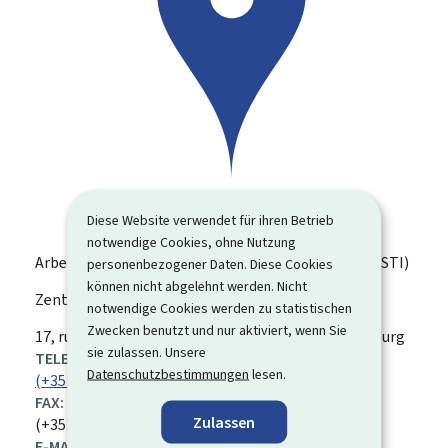
Diese Website verwendet für ihren Betrieb
notwendige Cookies, ohne Nutzung
Arbeitsmedizinischer Dienst des Industriesektors (STI)
personenbezogener Daten. Diese Cookies
können nicht abgelehnt werden. Nicht
Zentrum Esch-sur-Alzette
notwendige Cookies werden zu statistischen
Zwecken benutzt und nur aktiviert, wenn Sie
ADRESSE:
17, rue de Bergem
L-4029
Esch-sur-Alzette
Luxemburg
sie zulassen. Unsere
TELEFON:
Datenschutzbestimmungen
lesen.
(+352) 54 16 33 1
FAX:
Zulassen
(+352) 42 33 42
E-MAIL: