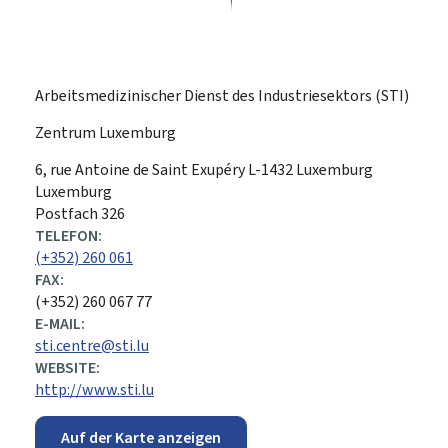
Arbeitsmedizinischer Dienst des Industriesektors (STI)
Zentrum Luxemburg
ADRESSE:
6, rue Antoine de Saint Exupéry
L-1432
Luxemburg
Luxemburg
Postfach 326
TELEFON:
(+352) 260 061
FAX:
(+352) 260 067 77
E-MAIL:
sti.centre@sti.lu
WEBSITE:
http://www.sti.lu
Auf der Karte anzeigen