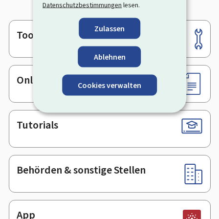
Datenschutzbestimmungen
lesen.
Zulassen
Tools
Footer
Ablehnen
Online-Dienste & Formulare
Cookies verwalten
Tutorials
Behörden & sonstige Stellen
App