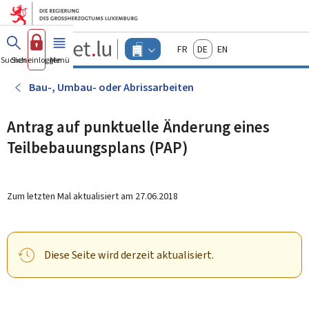
Zum Hauptmenü
Zum Inhalt
Guichet.lu
Français
Deutsch
English
Changer
Suchen
Sich einloggen
Menü
Haupt-
-
d'espace
Unternehmen
-
Bau-, Umbau- oder Abrissarbeiten
Menu
unternehmen
actif
Antrag auf punktuelle Änderung eines
Teilbebauungsplans (PAP)
Zum letzten Mal aktualisiert am
27.06.2018
Diese Seite wird derzeit aktualisiert.