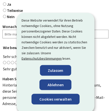
Ja
Teilweise
Nein
Diese Website verwendet für ihren Betrieb
notwendige Cookies, ohne Nutzung
Wonach haben Sie gesucht?
personenbezogener Daten. Diese Cookies
können nicht abgelehnt werden. Nicht
notwendige Cookies werden zu statistischen
Wie bewerten Sie diese Seite?
*
Zwecken benutzt und nur aktiviert, wenn Sie
sie zulassen. Unsere
Sehr schlecht
Datenschutzbestimmungen
lesen.
Sehr gut
Zulassen
Haben Sie Verbesserungsvorschläge?
Ablehnen
Hinterlassen Sie uns einen Kommentar und helfen Sie uns,
diese Seite zu verbessern. Bitte geben Sie keine
personenbezogenen Daten an, wie zum Beispiel Ihre E-Mail-
Cookies verwalten
Adresse, Ihren Namen oder Ihre Telefonnummer.