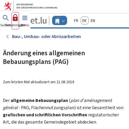
Zum Hauptmenü
Zum Inhalt
Guichet.lu
Français
Deutsch
English
Changer
Suchen
Sich einloggen
Menü
Haupt-
-
d'espace
Unternehmen
-
Bau-, Umbau- oder Abrissarbeiten
Menu
unternehmen
actif
Änderung eines allgemeinen
Bebauungsplans (PAG)
Zum letzten Mal aktualisiert am
21.08.2018
Der
allgemeine Bebauungsplan
(
plan d'aménagement
général
- PAG, Flächennutzungsplan) ist eine Gesamtheit von
grafischen und schriftlichen Vorschriften
regulatorischer
Art, die das gesamte Gemeindegebiet abdecken.