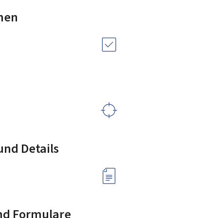
nen
nd Details
nd Formulare