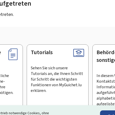
 aufgetreten
etreten.
e
Tutorials
Behörd
sonstig
Sehen Sie sich unsere
Tutorials an, die Ihnen Schritt
tliche
In diesem 
für Schritt die wichtigsten
ne-
Kontaktste
Funktionen von MyGuichet.lu
Ihre
Informati
erklären.
ötigen.
aufgeführt
alphabeti
aufgeliste
etrieb notwendige Cookies, ohne