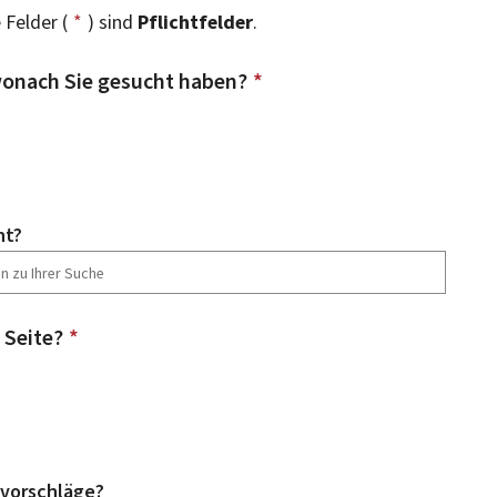
 Felder (
*
) sind
Pflichtfelder
.
onach Sie gesucht haben?
*
ht?
 Seite?
*
vorschläge?