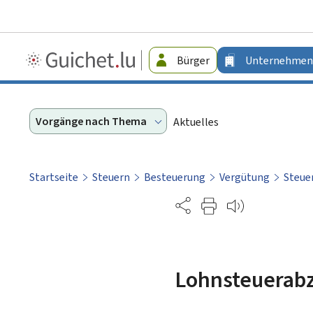
Guichet.lu
Bürger
Unternehmen
-
Unternehmen
Vorgänge nach Thema
Aktuelles
Startseite
Steuern
Besteuerung
Vergütung
Steuer
Partage
Lohnsteuerab