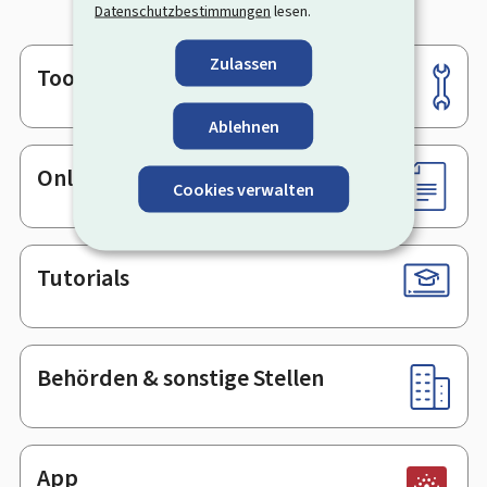
Datenschutzbestimmungen
lesen.
Zulassen
Tools
Footer
Ablehnen
Online-Dienste & Formulare
Cookies verwalten
Tutorials
Behörden & sonstige Stellen
App