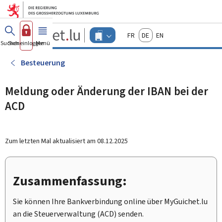
Zum Hauptmenü
Zum Inhalt
Guichet.lu
Français
Deutsch
English
Changer
Suchen
Sich einloggen
Menü
Haupt-
-
d'espace
Unternehmen
-
Besteuerung
Menu
unternehmen
actif
Meldung oder Änderung der IBAN bei der
ACD
Zum letzten Mal aktualisiert am
08.12.2025
Zusammenfassung:
Sie können Ihre Bankverbindung online über
My
Guichet.lu
an die Steuerverwaltung (ACD) senden.