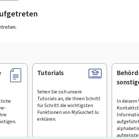
 aufgetreten
etreten.
e
Tutorials
Behörd
sonstig
Sehen Sie sich unsere
Tutorials an, die Ihnen Schritt
tliche
In diesem 
für Schritt die wichtigsten
ne-
Kontaktste
Funktionen von MyGuichet.lu
Ihre
Informati
erklären.
ötigen.
aufgeführt
alphabeti
aufgeliste