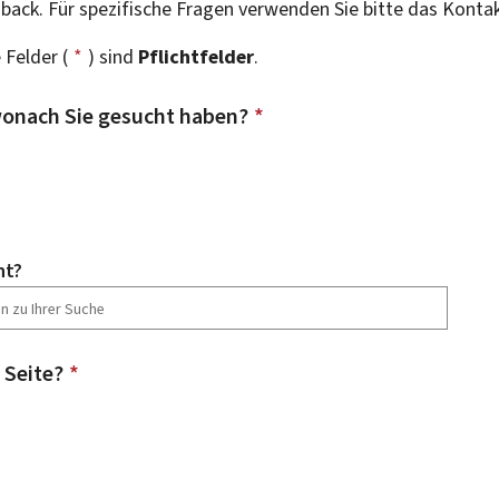
dback. Für spezifische Fragen verwenden Sie bitte das Konta
 Felder (
*
) sind
Pflichtfelder
.
onach Sie gesucht haben?
*
ht?
 Seite?
*