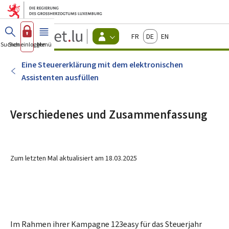
Zum Hauptmenü
Zum Inhalt
Guichet.lu
Français
Deutsch
English
Changer
Suchen
Sich einloggen
Menü
Haupt-
-
d'espace
Bürger
-
Eine Steuererklärung mit dem elektronischen
Menu
Assistenten ausfüllen
bürger
actif
Verschiedenes und Zusammenfassung
Zum letzten Mal aktualisiert am
18.03.2025
Im Rahmen ihrer Kampagne 123
easy
für das Steuerjahr