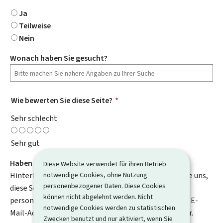
Ja
Teilweise
Nein
Wonach haben Sie gesucht?
Wie bewerten Sie diese Seite?
*
Sehr schlecht
Sehr gut
Haben Sie Verbesserungsvorschläge?
Diese Website verwendet für ihren Betrieb
notwendige Cookies, ohne Nutzung
Hinterlassen Sie uns einen Kommentar und helfen Sie uns,
personenbezogener Daten. Diese Cookies
diese Seite zu verbessern. Bitte geben Sie keine
können nicht abgelehnt werden. Nicht
personenbezogenen Daten an, wie zum Beispiel Ihre E-
notwendige Cookies werden zu statistischen
Mail-Adresse, Ihren Namen oder Ihre Telefonnummer.
Zwecken benutzt und nur aktiviert, wenn Sie