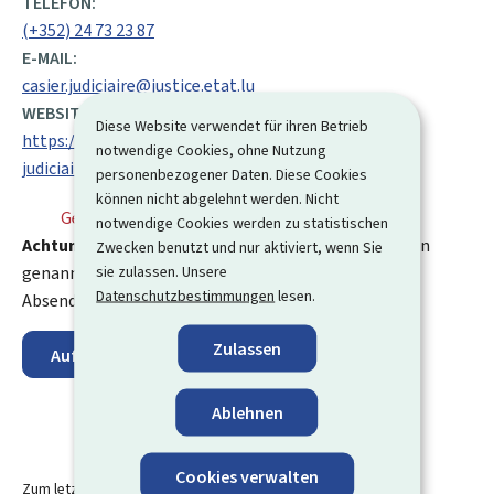
TELEFON:
(+352) 24 73 23 87
E-MAIL:
casier.judiciaire@justice.etat.lu
WEBSITE:
Diese Website verwendet für ihren Betrieb
https://justice.public.lu/fr/affaires-penales/casier-
notwendige Cookies, ohne Nutzung
judiciaire.html
personenbezogener Daten. Diese Cookies
können nicht abgelehnt werden. Nicht
Geschlossen
⋅ Öffnet morgen um 9:00 Uhr
notwendige Cookies werden zu statistischen
Achtung:
Post, die an eine andere Adresse als die oben
Zwecken benutzt und nur aktiviert, wenn Sie
sie zulassen. Unsere
genannte Postanschrift gesendet wird, wird an den
Datenschutzbestimmungen
lesen.
Absender zurückgeschickt.
Zulassen
Auf der Karte anzeigen
Ablehnen
Cookies verwalten
Zum letzten Mal aktualisiert am
07.11.2024