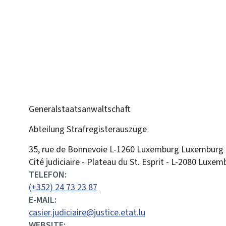
Generalstaatsanwaltschaft
Abteilung Strafregisterauszüge
ADRESSE:
35, rue de Bonnevoie
L-1260
Luxemburg
Luxemburg
Cité judiciaire - Plateau du St. Esprit - L-2080 Luxe
TELEFON:
(+352) 24 73 23 87
E-MAIL:
casier.judiciaire@justice.etat.lu
WEBSITE: