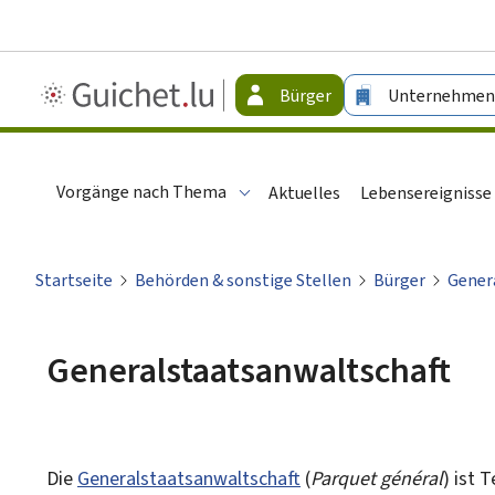
Guichet.lu
Bürger
Unternehmen
-
Bürger
Vorgänge nach Thema
Aktuelles
Lebensereignisse
Startseite
Behörden & sonstige Stellen
Bürger
Gener
Generalstaatsanwaltschaft
Die
Generalstaatsanwaltschaft
(
Parquet général
) ist 