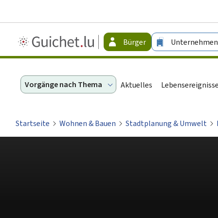
Guichet.lu
Bürger
Unternehmen
-
Bürger
Vorgänge nach Thema
Aktuelles
Lebensereigniss
Startseite
Wohnen & Bauen
Stadtplanung & Umwelt