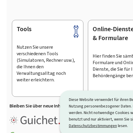
Tools
Online-Dienst
Footer
& Formulare
Nutzen Sie unsere
verschiedenen Tools
Hier finden Sie säm
(Simulatoren, Rechner usw.),
Formulare und Onli
die Ihnen den
Dienste, die Sie für 
Verwaltungsalltag noch
Behördengänge ben
weiter erleichtern.
Diese Website verwendet für ihren B
Bleiben Sie über neue Inhalte auf Guichet.lu informiert
D
Nutzung personenbezogener Daten. D
werden. Nicht notwendige Cookies w
Guichet.lu ist ein
Informationsp
benutzt und nur aktiviert, wenn Sie s
Informationen, Behördengängen
Datenschutzbestimmungen
lesen.