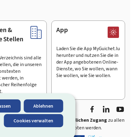
en &
App
e Stellen
Laden Sie die App MyGuichet.lu
herunter und nutzen Sie die in
Verzeichnis sind alle
der App angebotenen Online-
llen, die in unseren
Dienste, wo Sie wollen, wann
onstexten
Sie wollen, wie Sie wollen.
 werden, in
scher Reihenfolge
t.
Facebook
LinkedIn
Youtu
assen
Ablehnen
ährt
schnellen und benutzerfreundlichen Zugang
zu allen
Cookies verwalten
entlichen Stellen Luxemburgs angeboten werden.