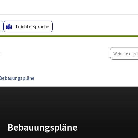
Zum Hauptmenü
Zum Inhalt
Leichte Sprache
Website
e
durchsuche
Bebauungspläne
Bebauungspläne