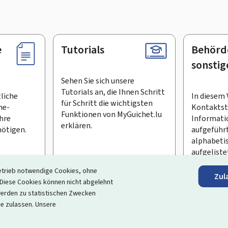
e
Tutorials
Behörd
sonstig
Sehen Sie sich unsere
Tutorials an, die Ihnen Schritt
tliche
In diesem 
für Schritt die wichtigsten
ne-
Kontaktste
Funktionen von MyGuichet.lu
Ihre
Informati
erklären.
ötigen.
aufgeführt
alphabeti
aufgeliste
etrieb notwendige Cookies, ohne
Zul
en Newsletter abonnieren
iese Cookies können nicht abgelehnt
erden zu statistischen Zwecken
ortal, das Ihre Interaktion mit dem Staat vereinfacht
. Es gew
ie zulassen. Unsere
 und Dienstleistungen, die von den Behörden und sonstigen öff