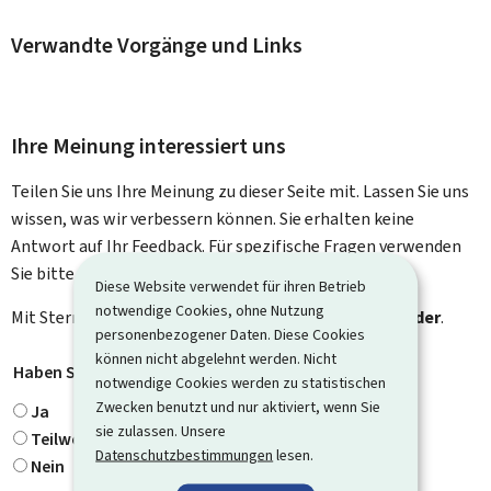
Verwandte Vorgänge und Links
Ihre Meinung interessiert uns
Teilen Sie uns Ihre Meinung zu dieser Seite mit. Lassen Sie uns
wissen, was wir verbessern können. Sie erhalten keine
Antwort auf Ihr Feedback. Für spezifische Fragen verwenden
Sie bitte das Kontaktformular.
Diese Website verwendet für ihren Betrieb
notwendige Cookies, ohne Nutzung
Mit Stern gekennzeichnete Felder (
*
) sind
Pflichtfelder
.
personenbezogener Daten. Diese Cookies
können nicht abgelehnt werden. Nicht
Haben Sie gefunden, wonach Sie gesucht haben?
*
notwendige Cookies werden zu statistischen
Zwecken benutzt und nur aktiviert, wenn Sie
Ja
sie zulassen. Unsere
Teilweise
Datenschutzbestimmungen
lesen.
Nein