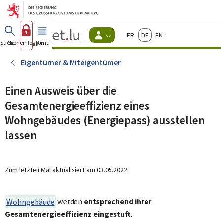
Zum Hauptmenü
Zum Inhalt
Guichet.lu
Français
Deutsch
English
Changer
Suchen
Sich einloggen
Menü
Haupt-
-
d'espace
Bürger
-
Eigentümer & Miteigentümer
Menu
bürger
actif
Einen Ausweis über die
Gesamtenergieeffizienz eines
Wohngebäudes (Energiepass) ausstellen
lassen
Zum letzten Mal aktualisiert am
03.05.2022
Wohngebäude
werden
entsprechend ihrer
Gesamtenergieeffizienz eingestuft
.