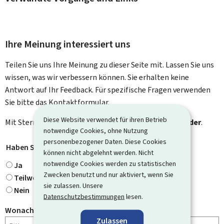
Ihre Meinung interessiert uns
Teilen Sie uns Ihre Meinung zu dieser Seite mit. Lassen Sie uns
wissen, was wir verbessern können. Sie erhalten keine
Antwort auf Ihr Feedback. Für spezifische Fragen verwenden
Sie bitte das Kontaktformular.
Diese Website verwendet für ihren Betrieb
Mit Stern gekennzeichnete Felder (
*
) sind
Pflichtfelder
.
notwendige Cookies, ohne Nutzung
personenbezogener Daten. Diese Cookies
Haben Sie gefunden, wonach Sie gesucht haben?
*
können nicht abgelehnt werden. Nicht
notwendige Cookies werden zu statistischen
Ja
Zwecken benutzt und nur aktiviert, wenn Sie
Teilweise
sie zulassen. Unsere
Nein
Datenschutzbestimmungen
lesen.
Wonach haben Sie gesucht?
Zulassen