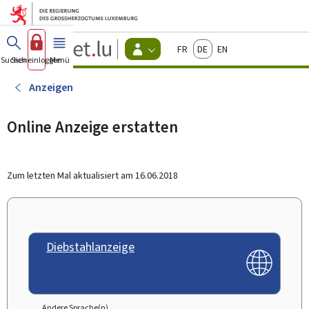
Zum Hauptmenü
Zum Inhalt
Guichet.lu
Français
Deutsch
English
Changer
Suchen
Sich einloggen
Menü
Haupt-
-
d'espace
Bürger
-
Anzeigen
Menu
bürger
actif
Online Anzeige erstatten
Zum letzten Mal aktualisiert am
16.06.2018
Diebstahlanzeige
Andere Sprache(n)