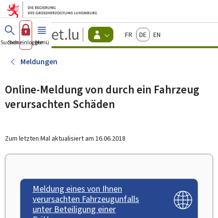
Zum Hauptmenü
Zum Inhalt
Guichet.lu
Français
Deutsch
English
Changer
Suchen
Sich einloggen
Menü
Haupt-
-
d'espace
Bürger
-
Meldungen
Menu
bürger
actif
Online-Meldung von durch ein Fahrzeug
verursachten Schäden
Zum letzten Mal aktualisiert am
16.06.2018
Meldung eines von Ihnen
verursachten Fahrzeugunfalls
unter Beteiligung einer