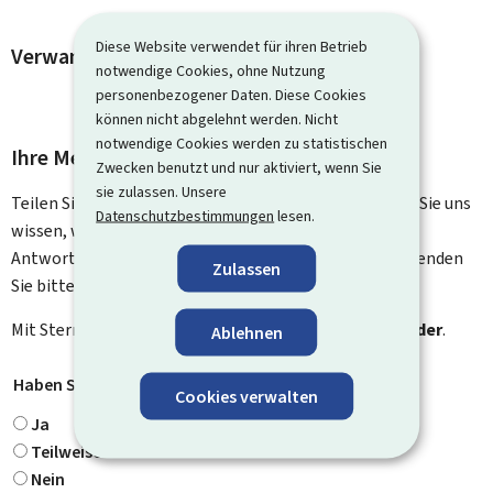
Diese Website verwendet für ihren Betrieb
Verwandte Vorgänge und Links
notwendige Cookies, ohne Nutzung
personenbezogener Daten. Diese Cookies
können nicht abgelehnt werden. Nicht
notwendige Cookies werden zu statistischen
Ihre Meinung interessiert uns
Zwecken benutzt und nur aktiviert, wenn Sie
sie zulassen. Unsere
Teilen Sie uns Ihre Meinung zu dieser Seite mit. Lassen Sie uns
Datenschutzbestimmungen
lesen.
wissen, was wir verbessern können. Sie erhalten keine
Antwort auf Ihr Feedback. Für spezifische Fragen verwenden
Zulassen
Sie bitte das Kontaktformular.
Mit Stern gekennzeichnete Felder (
*
) sind
Pflichtfelder
.
Ablehnen
Haben Sie gefunden, wonach Sie gesucht haben?
*
Cookies verwalten
Ja
Teilweise
Nein