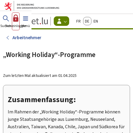
Zum Hauptmenü
Zum Inhalt
Guichet.lu
Français
Deutsch
English
Changer
Suchen
Sich einloggen
Menü
Haupt-
-
d'espace
Bürger
-
Arbeitnehmer
Menu
bürger
actif
„Working Holiday“-Programme
Zum letzten Mal aktualisiert am
01.04.2025
Zusammenfassung:
Im Rahmen der „Working Holiday“-Programme können
junge Staatsangehörige aus Luxemburg, Neuseeland,
Australien, Taiwan, Kanada, Chile, Japan und Südkorea für