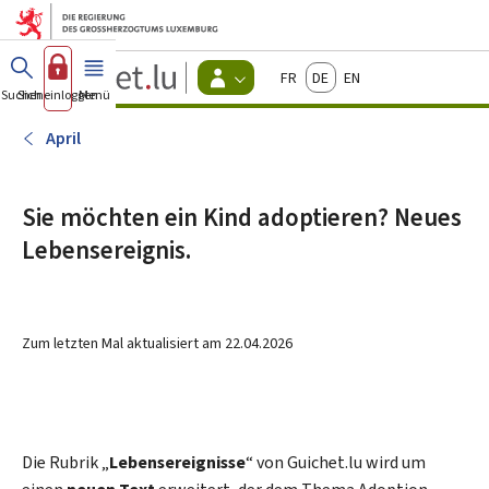
Zum Hauptmenü
Zum Inhalt
Guichet.lu
Français
Deutsch
English
Changer
Suchen
Sich einloggen
Menü
Haupt-
-
d'espace
Bürger
-
April
Menu
bürger
actif
Sie möchten ein Kind adoptieren? Neues
Lebensereignis.
Zum letzten Mal aktualisiert am
22.04.2026
Die Rubrik „
Lebensereignisse
“ von Guichet.lu wird um