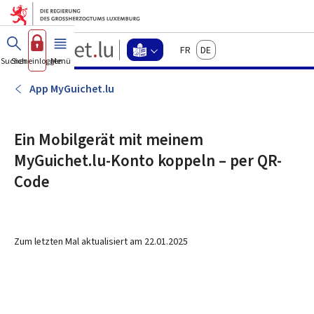
Zum Hauptmenü
Zum Inhalt
Guichet.lu
Français
Deutsch
Changer
Suchen
Sich einloggen
Menü
Haupt-
-
d'espace
Leichte
-
App MyGuichet.lu
Menu
Sprache
leichte
sprache
Ein Mobilgerät mit meinem
actif
MyGuichet.lu-Konto koppeln – per QR-
Code
Zum letzten Mal aktualisiert am
22.01.2025