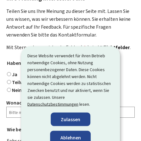
Teilen Sie uns Ihre Meinung zu dieser Seite mit. Lassen Sie
uns wissen, was wir verbessern können. Sie erhalten keine
Antwort auf Ihr Feedback. Für spezifische Fragen
verwenden Sie bitte das Kontaktformular.
Mit Stern gekennzeichnete Felder (
*
) sind
Pflichtfelder
.
Diese Website verwendet für ihren Betrieb
notwendige Cookies, ohne Nutzung
Haben Sie gefunden, wonach Sie gesucht haben?
*
personenbezogener Daten. Diese Cookies
Ja
können nicht abgelehnt werden. Nicht
Teilweise
notwendige Cookies werden zu statistischen
Nein
Zwecken benutzt und nur aktiviert, wenn Sie
sie zulassen. Unsere
Wonach haben Sie gesucht?
Datenschutzbestimmungen
lesen.
Zulassen
Wie bewerten Sie diese Seite?
*
Ablehnen
Sehr schlecht