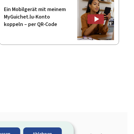
Ein Mobilgerät mit meinem
MyGuichet.lu-Konto
koppeln – per QR-Code
Facebook
LinkedIn
YouTu
assen
Ablehnen