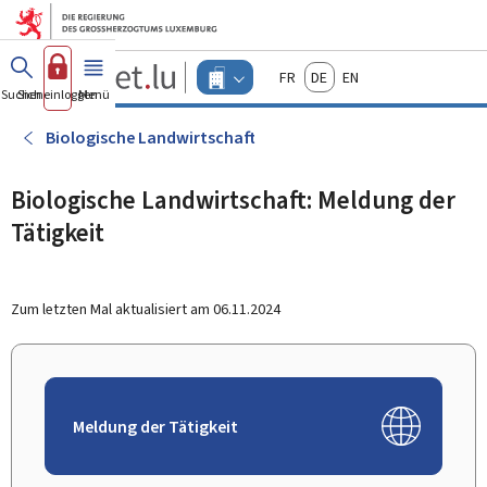
Zum Hauptmenü
Zum Inhalt
Guichet.lu
Français
Deutsch
English
Changer
Suchen
Sich einloggen
Menü
Haupt-
-
d'espace
Unternehmen
-
Biologische Landwirtschaft
Menu
unternehmen
actif
Biologische Landwirtschaft: Meldung der
Tätigkeit
Zum letzten Mal aktualisiert am
06.11.2024
Meldung der Tätigkeit