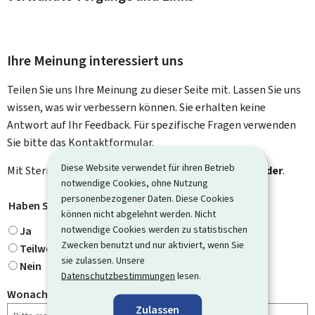
Ihre Meinung interessiert uns
Teilen Sie uns Ihre Meinung zu dieser Seite mit. Lassen Sie uns
wissen, was wir verbessern können. Sie erhalten keine
Antwort auf Ihr Feedback. Für spezifische Fragen verwenden
Sie bitte das Kontaktformular.
Diese Website verwendet für ihren Betrieb
Mit Stern gekennzeichnete Felder (
*
) sind
Pflichtfelder
.
notwendige Cookies, ohne Nutzung
personenbezogener Daten. Diese Cookies
Haben Sie gefunden, wonach Sie gesucht haben?
*
können nicht abgelehnt werden. Nicht
notwendige Cookies werden zu statistischen
Ja
Zwecken benutzt und nur aktiviert, wenn Sie
Teilweise
sie zulassen. Unsere
Nein
Datenschutzbestimmungen
lesen.
Wonach haben Sie gesucht?
Zulassen