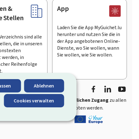
en &
App
e Stellen
Laden Sie die App MyGuichet.lu
herunter und nutzen Sie die in
Verzeichnis sind alle
der App angebotenen Online-
llen, die in unseren
Dienste, wo Sie wollen, wann
onstexten
Sie wollen, wie Sie wollen.
 werden, in
scher Reihenfolge
t.
Facebook
LinkedIn
Youtu
assen
Ablehnen
ährt
schnellen und benutzerfreundlichen Zugang
zu allen
Cookies verwalten
entlichen Stellen Luxemburgs angeboten werden.
s