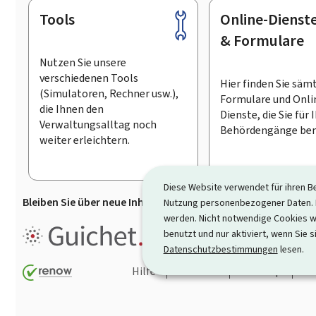
Tools
Online-Dienst
Footer
& Formulare
Nutzen Sie unsere
verschiedenen Tools
Hier finden Sie säm
(Simulatoren, Rechner usw.),
Formulare und Onli
die Ihnen den
Dienste, die Sie für 
Verwaltungsalltag noch
Behördengänge ben
weiter erleichtern.
Diese Website verwendet für ihren B
Bleiben Sie über neue Inhalte auf Guichet.lu informiert
D
Nutzung personenbezogener Daten. D
werden. Nicht notwendige Cookies w
Guichet.lu ist ein
Informationsp
benutzt und nur aktiviert, wenn Sie s
Informationen, Behördengängen
Datenschutzbestimmungen
lesen.
Hilfe
Kontakt
Sitemap
Ba