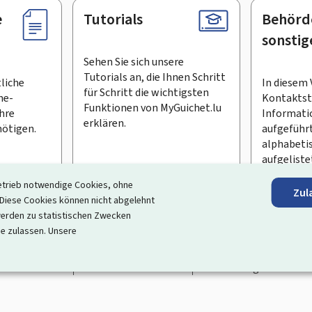
e
Tutorials
Behörd
sonstig
Sehen Sie sich unsere
Tutorials an, die Ihnen Schritt
tliche
In diesem 
für Schritt die wichtigsten
ne-
Kontaktste
Funktionen von MyGuichet.lu
Ihre
Informati
erklären.
ötigen.
aufgeführt
alphabeti
aufgeliste
etrieb notwendige Cookies, ohne
Zul
en Newsletter abonnieren
iese Cookies können nicht abgelehnt
erden zu statistischen Zwecken
ortal, das Ihre Interaktion mit dem Staat vereinfacht
. Es gew
ie zulassen. Unsere
 und Dienstleistungen, die von den Behörden und sonstigen öff
rrierefreiheit
Rechtliche Hinweise
Verwaltung der Cookie