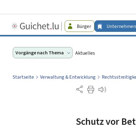
Guichet.lu
Bürger
Unternehmen
-
Unternehmen
Vorgänge nach Thema
Aktuelles
Startseite
Verwaltung & Entwicklung
Rechtsstreitigk
Partage
Schutz vor Be