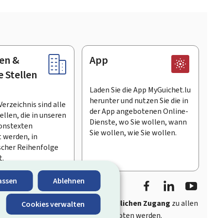
en &
App
e Stellen
Laden Sie die App MyGuichet.lu
herunter und nutzen Sie die in
Verzeichnis sind alle
der App angebotenen Online-
llen, die in unseren
Dienste, wo Sie wollen, wann
onstexten
Sie wollen, wie Sie wollen.
 werden, in
scher Reihenfolge
t.
Facebook
LinkedIn
Youtu
assen
Ablehnen
ährt
schnellen und benutzerfreundlichen Zugang
zu allen
Cookies verwalten
entlichen Stellen Luxemburgs angeboten werden.