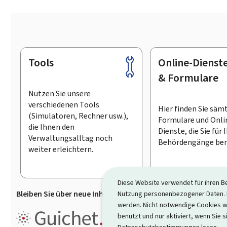
Tools
Online-Dienst
Footer
& Formulare
Nutzen Sie unsere
verschiedenen Tools
Hier finden Sie säm
(Simulatoren, Rechner usw.),
Formulare und Onli
die Ihnen den
Dienste, die Sie für 
Verwaltungsalltag noch
Behördengänge ben
weiter erleichtern.
Diese Website verwendet für ihren B
Bleiben Sie über neue Inhalte auf Guichet.lu informiert
D
Nutzung personenbezogener Daten. D
werden. Nicht notwendige Cookies w
Guichet.lu ist ein
Informationsp
benutzt und nur aktiviert, wenn Sie s
Informationen, Behördengängen