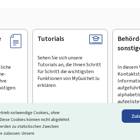
e
Tutorials
Behörd
sonstig
Sehen Sie sich unsere
Tutorials an, die Ihnen Schritt
tliche
In diesem 
für Schritt die wichtigsten
ne-
Kontaktste
Funktionen von MyGuichet.lu
Ihre
Informati
erklären.
ötigen.
aufgeführt
alphabeti
aufgeliste
etrieb notwendige Cookies, ohne
Zul
en Newsletter abonnieren
iese Cookies können nicht abgelehnt
erden zu statistischen Zwecken
ortal, das Ihre Interaktion mit dem Staat vereinfacht
. Es gew
ie zulassen. Unsere
 und Dienstleistungen, die von den Behörden und sonstigen öff