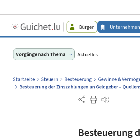
Guichet.lu
Bürger
Unternehmen
-
Unternehmen
Vorgänge nach Thema
Aktuelles
Startseite
Steuern
Besteuerung
Gewinne & Vermög
Besteuerung der Zinszahlungen an Geldgeber – Quelle
Partage
Besteuerung d