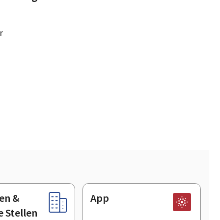
r
en &
App
e Stellen