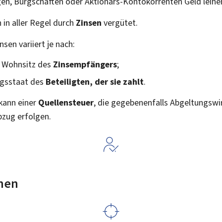
gen, Bürgschaften oder Aktionärs-Kontokorrenten Geld leihe
in aller Regel durch
Zinsen
vergütet.
nsen variiert je nach:
m Wohnsitz des
Zinsempfängers
;
ngsstaat des
Beteiligten, der sie zahlt
.
 kann einer
Quellensteuer
, die gegebenenfalls Abgeltungswi
bzug erfolgen.
nen