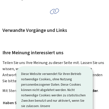
Verwandte Vorgänge und Links
Ihre Meinung interessiert uns
Teilen Sie uns Ihre Meinung zu dieser Seite mit. Lassen Sie uns
wissen, was wir verbessern können. Sie erhalten keine
Diese Website verwendet für ihren Betrieb
Antwort auf Ihr Feedback. Für spezifische Fragen verwenden
notwendige Cookies, ohne Nutzung
Sie bitte das Kontaktformular.
personenbezogener Daten. Diese Cookies
können nicht abgelehnt werden. Nicht
Mit Stern gekennzeichnete Felder (
*
) sind
Pflichtfelder
.
notwendige Cookies werden zu statistischen
Zwecken benutzt und nur aktiviert, wenn Sie
Haben Sie gefunden, wonach Sie gesucht haben?
*
sie zulassen. Unsere