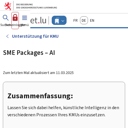
Zum Hauptmenü
Zum Inhalt
Guichet.lu
Français
Deutsch
English
Changer
Suchen
Sich einloggen
Menü
Haupt-
-
d'espace
Unternehmen
-
Unterstützung für KMU
Menu
unternehmen
actif
SME Packages – AI
Zum letzten Mal aktualisiert am
11.03.2025
Zusammenfassung:
Lassen Sie sich dabei helfen, künstliche Intelligenz in den
verschiedenen Prozessen Ihres KMUs einzusetzen.