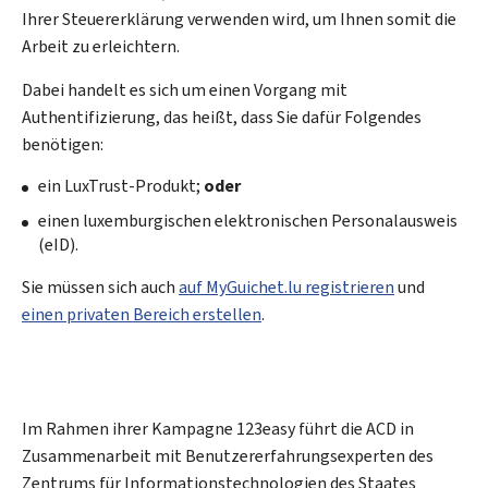
Ihrer Steuererklärung verwenden wird, um Ihnen somit die
Arbeit zu erleichtern.
Dabei handelt es sich um einen Vorgang mit
Authentifizierung, das heißt, dass Sie dafür Folgendes
benötigen:
ein LuxTrust-Produkt;
oder
einen luxemburgischen elektronischen Personalausweis
(
eID
).
Sie müssen sich auch
auf
My
Guichet.lu registrieren
und
einen privaten Bereich erstellen
.
Im Rahmen ihrer Kampagne 123
easy
führt die
ACD
in
Zusammenarbeit mit Benutzererfahrungsexperten des
Zentrums für Informationstechnologien des Staates