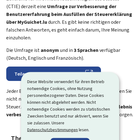
(
CTIE
) derzeit eine
Umfrage zur Verbesserung der
Benutzererfahrung beim Ausfüllen der Steuererklärung
über
My
Guichet.lu
durch. Es gibt keine richtigen oder
falschen Antworten, es geht einfach darum, Ihre Meinung
einzuholen.
Die Umfrage ist
anonym
und in
3 Sprachen
verfügbar
(Deutsch, Englisch und Französisch).
Teilen Sie uns Ihre Meinung mit
Diese Website verwendet für ihren Betrieb
notwendige Cookies, ohne Nutzung
Jeder Beitrag ist wertvoll! Durch Ihre Teilnahme helfen Sie
personenbezogener Daten. Diese Cookies
nicht nur sich selbst, sondern auch vielen anderen
können nicht abgelehnt werden. Nicht
Steuerzahlern. Gemeinsam können wir das
Nutzererlebnis
notwendige Cookies werden zu statistischen
verbessern
und für mehr Transparenz und Effizienz sorgen.
Zwecken benutzt und nur aktiviert, wenn Sie
sie zulassen. Unsere
Datenschutzbestimmungen
lesen.
Themen