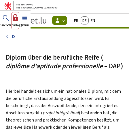
Zum Hauptmenü
Zum Inhalt
Guichet.lu
Français
Deutsch
English
Changer
Suchen
Sich einloggen
Menü
Haupt-
-
d'espace
Bürger
-
D
Menu
bürger
actif
Diplom über die berufliche Reife (
diplôme d'aptitude professionelle
– DAP)
Hierbei handelt es sich um ein nationales Diplom, mit dem
die berufliche Erstausbildung abgeschlossen wird. Es
bescheinigt, dass der Auszubildende, der sein integriertes
Abschlussprojekt (
projet intégré final
) bestanden hat, die
theoretischen und praktischen Kompetenzen besitzt, um
das jeweilige Handwerk oder den jeweiligen Beruf als