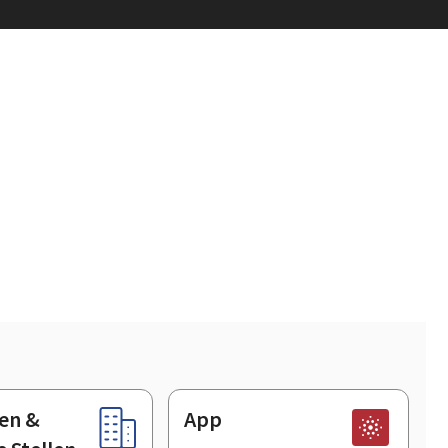
en &
App