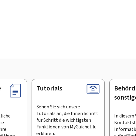
e
Tutorials
Behörd
sonstig
Sehen Sie sich unsere
Tutorials an, die Ihnen Schritt
tliche
In diesem 
für Schritt die wichtigsten
ne-
Kontaktste
Funktionen von MyGuichet.lu
Ihre
Informati
erklären.
ötigen.
aufgeführt