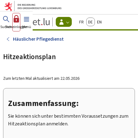
Zum Hauptmenü
Zum Inhalt
Guichet.lu
Français
Deutsch
English
Changer
Suchen
Sich einloggen
Menü
Haupt-
-
d'espace
Bürger
-
Häuslicher Pflegedienst
Menu
bürger
actif
Hitzeaktionsplan
Zum letzten Mal aktualisiert am
22.05.2026
Zusammenfassung:
Sie können sich unter bestimmten Voraussetzungen zum
Hitzeaktionsplan anmelden.