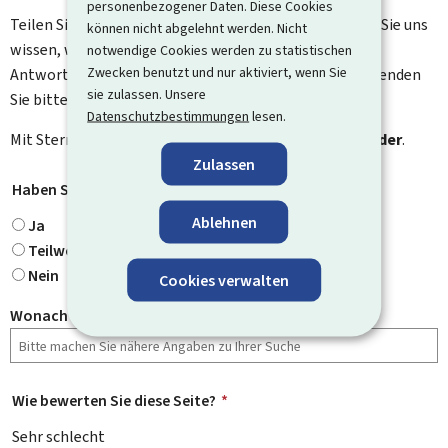
personenbezogener Daten. Diese Cookies
Teilen Sie uns Ihre Meinung zu dieser Seite mit. Lassen Sie uns
können nicht abgelehnt werden. Nicht
wissen, was wir verbessern können. Sie erhalten keine
notwendige Cookies werden zu statistischen
Zwecken benutzt und nur aktiviert, wenn Sie
Antwort auf Ihr Feedback. Für spezifische Fragen verwenden
sie zulassen. Unsere
Sie bitte das Kontaktformular.
Datenschutzbestimmungen
lesen.
Mit Stern gekennzeichnete Felder (
*
) sind
Pflichtfelder
.
Zulassen
Haben Sie gefunden, wonach Sie gesucht haben?
*
Ablehnen
Ja
Teilweise
Nein
Cookies verwalten
Wonach haben Sie gesucht?
Wie bewerten Sie diese Seite?
*
Sehr schlecht