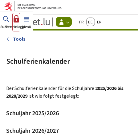
Zum Hauptmenü
Zum Inhalt
Guichet.lu
Français
Deutsch
English
Changer
Suchen
Sich einloggen
Menü
Haupt-
-
d'espace
Bürger
-
Tools
Menu
bürger
actif
Schulferienkalender
Der Schulferienkalender für die Schuljahre
2025/2026 bis
2028/2029
ist wie folgt festgelegt:
Schuljahr 2025/2026
Schuljahr 2026/2027