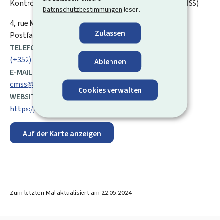
Kontrollärztlicher Dienst der Sozialversicherung (CMSS)
Datenschutzbestimmungen
lesen.
ADRESSE:
4, rue Mercier
L-2144
Luxemburg
Luxemburg
Zulassen
Postfach 1342 / L-1013 Luxemburg
TELEFON:
(+352) 247 67 500
Ablehnen
E-MAIL:
cmss@cmss.etat.lu
Cookies verwalten
WEBSITE:
https://annuaire.public.lu/fr.html?id=4487
Auf der Karte anzeigen
Zum letzten Mal aktualisiert am
22.05.2024