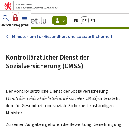
Zum Hauptmenü
Zum Inhalt
Guichet.lu
Français
Deutsch
English
Changer
Suchen
Sich einloggen
Menü
Haupt-
-
d'espace
Bürger
-
Ministerium für Gesundheit und soziale Sicherheit
Menu
bürger
actif
Kontrollärztlicher Dienst der
Sozialversicherung (CMSS)
Der Kontrollärztliche Dienst der Sozialversicherung
(
Contrôle médical de la Sécurité sociale
- CMSS) untersteht
dem für Gesundheit und soziale Sicherheit zuständigen
Minister.
Zu seinen Aufgaben gehören die Bewertung, Genehmigung,