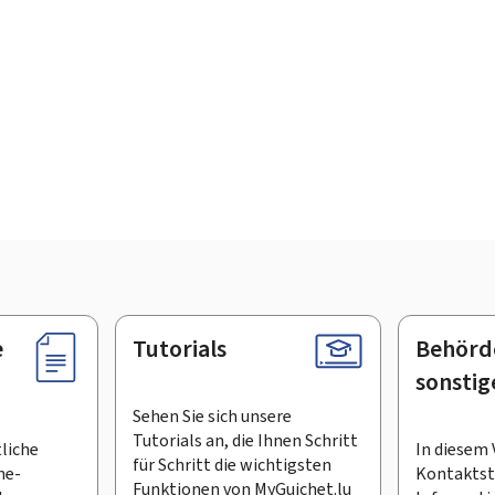
e
Tutorials
Behörd
sonstig
Sehen Sie sich unsere
Tutorials an, die Ihnen Schritt
tliche
In diesem 
für Schritt die wichtigsten
ne-
Kontaktste
Funktionen von MyGuichet.lu