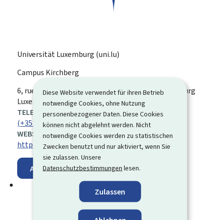
Universität Luxemburg (uni.lu)
Campus Kirchberg
ADRESSE:
6, rue Richard Coudenhove-Kalergi
L-1359
Luxemburg
Diese Website verwendet für ihren Betrieb
Luxemburg
notwendige Cookies, ohne Nutzung
TELEFON:
personenbezogener Daten. Diese Cookies
(+352) 46 66 44 5000
können nicht abgelehnt werden. Nicht
WEBSITE:
notwendige Cookies werden zu statistischen
https://www.uni.lu/de/
Zwecken benutzt und nur aktiviert, wenn Sie
sie zulassen. Unsere
Datenschutzbestimmungen
lesen.
Auf der Karte anzeigen
Zulassen
Ablehnen