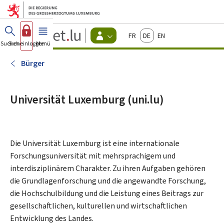
Zum Hauptmenü
Zum Inhalt
Guichet.lu
Français
Deutsch
English
Changer
Suchen
Sich einloggen
Menü
Haupt-
-
d'espace
Bürger
-
Bürger
Menu
bürger
actif
Universität Luxemburg (uni.lu)
Die Universität Luxemburg ist eine internationale
Forschungsuniversität mit mehrsprachigem und
interdisziplinärem Charakter. Zu ihren Aufgaben gehören
die Grundlagenforschung und die angewandte Forschung,
die Hochschulbildung und die Leistung eines Beitrags zur
gesellschaftlichen, kulturellen und wirtschaftlichen
Entwicklung des Landes.