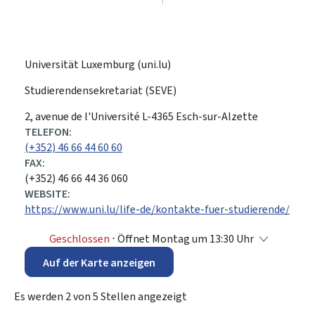
Universität Luxemburg (uni.lu)
Studierendensekretariat (SEVE)
ADRESSE:
2, avenue de l'Université
L-4365
Esch-sur-Alzette
TELEFON:
(+352) 46 66 44 60 60
FAX:
(+352) 46 66 44 36 060
WEBSITE:
https://www.uni.lu/life-de/kontakte-fuer-studierende/
Geschlossen
⋅ Öffnet Montag um 13:30 Uhr
Auf der Karte anzeigen
Es werden
2
von
5
Stellen angezeigt