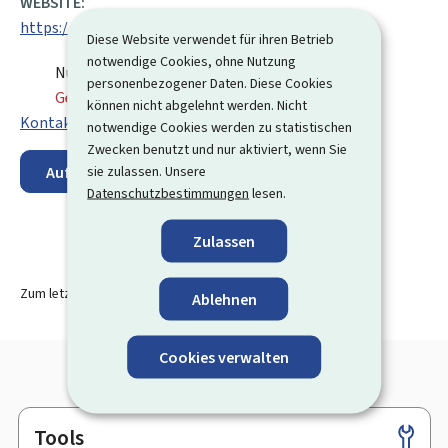
WEBSITE:
https://ccss.lu/de.html
Diese Website verwendet für ihren Betrieb
notwendige Cookies, ohne Nutzung
Nur nach Terminvereinbarung:
personenbezogener Daten. Diese Cookies
Geschlossen
⋅ Öffnet Montag um 8:00 Uhr
können nicht abgelehnt werden. Nicht
Kontaktformular
notwendige Cookies werden zu statistischen
Zwecken benutzt und nur aktiviert, wenn Sie
sie zulassen. Unsere
Auf der Karte anzeigen
Datenschutzbestimmungen
lesen.
Zulassen
Zum letzten Mal aktualisiert am
16.04.2025
Ablehnen
Cookies verwalten
Tools
Footer