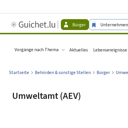
Guichet.lu
Bürger
Unternehmen
-
Bürger
Vorgänge nach Thema
Aktuelles
Lebensereignisse
Startseite
Behörden & sonstige Stellen
Bürger
Umwel
Umweltamt (AEV)