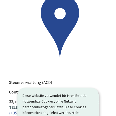
Steuerverwaltung (ACD)
Contact Center
Diese Website verwendet für ihren Betrieb
notwendige Cookies, ohne Nutzung
ADRESSE:
33, rue de Gasperich
L-5826
Hesperange
Luxemburg
personenbezogener Daten. Diese Cookies
TELEFON:
können nicht abgelehnt werden. Nicht
(+352) 247 53 000