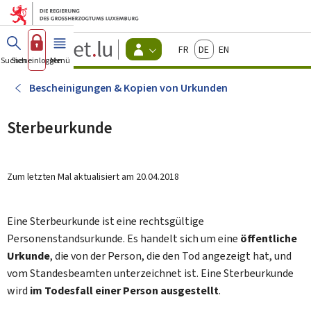
Zum Hauptmenü
Zum Inhalt
Guichet.lu
Français
Deutsch
English
Changer
Suchen
Sich einloggen
Menü
Haupt-
-
d'espace
Bürger
-
Bescheinigungen & Kopien von Urkunden
Menu
bürger
actif
Sterbeurkunde
Zum letzten Mal aktualisiert am
20.04.2018
Eine Sterbeurkunde ist eine rechtsgültige
Personenstandsurkunde. Es handelt sich um eine
öffentliche
Urkunde
, die von der Person, die den Tod angezeigt hat, und
vom Standesbeamten unterzeichnet ist. Eine Sterbeurkunde
wird
im Todesfall einer Person ausgestellt
.