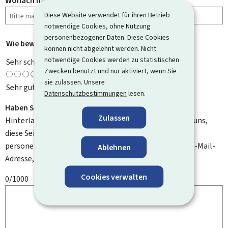
Wonach haben Sie gesucht?
Diese Website verwendet für ihren Betrieb
notwendige Cookies, ohne Nutzung
personenbezogener Daten. Diese Cookies
Wie bewerten Sie diese Seite?
*
können nicht abgelehnt werden. Nicht
notwendige Cookies werden zu statistischen
Sehr schlecht
Zwecken benutzt und nur aktiviert, wenn Sie
sie zulassen. Unsere
Sehr gut
Datenschutzbestimmungen
lesen.
Haben Sie Verbesserungsvorschläge?
Zulassen
Hinterlassen Sie uns einen Kommentar und helfen Sie uns,
diese Seite zu verbessern. Bitte geben Sie keine
personenbezogenen Daten an, wie zum Beispiel Ihre E-Mail-
Ablehnen
Adresse, Ihren Namen oder Ihre Telefonnummer.
Cookies verwalten
0/1000