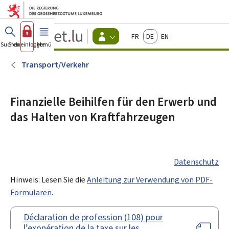
Zum Hauptmenü
Zum Inhalt
Guichet.lu
Français
Deutsch
English
Changer
Suchen
Sich einloggen
Menü
Haupt-
-
d'espace
Bürger
-
Transport/Verkehr
Menu
bürger
actif
Finanzielle Beihilfen für den Erwerb und
das Halten von Kraftfahrzeugen
Datenschutz
Hinweis: Lesen Sie die
Anleitung zur Verwendung von PDF-
Formularen
.
Déclaration de profession (108) pour
l’exonération de la taxe sur les